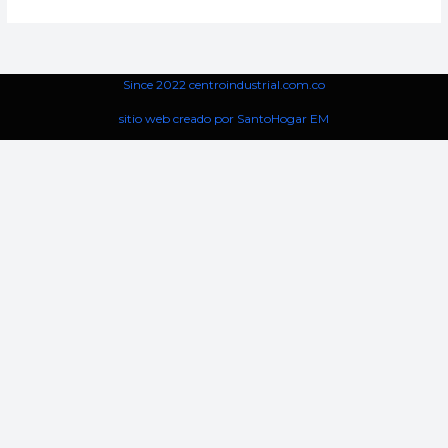
Since 2022 centroindustrial.com.co
sitio web creado por SantoHogar EM