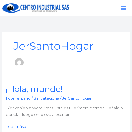
Ir
al
contenido
JerSantoHogar
¡Hola, mundo!
¡Hola,
mundo!
1 comentario
/
Sin categoría
/
JerSantoHogar
Bienvenido a WordPress. Esta es tu primera entrada. Edítala o
bórrala, ¡luego empieza a escribir!
Leer más »