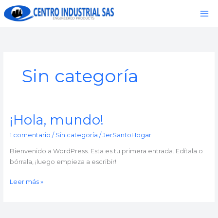
Ir
al
contenido
Sin categoría
¡Hola, mundo!
¡Hola,
mundo!
1 comentario
/
Sin categoría
/
JerSantoHogar
Bienvenido a WordPress. Esta es tu primera entrada. Edítala o
bórrala, ¡luego empieza a escribir!
Leer más »