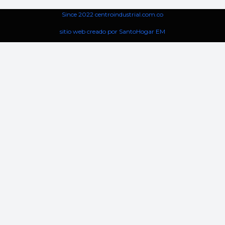
Since 2022 centroindustrial.com.co
sitio web creado por SantoHogar EM